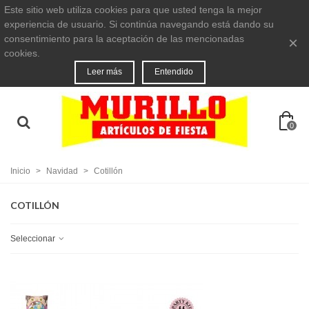
Este sitio web utiliza cookies para que usted tenga la mejor
experiencia de usuario. Si continúa navegando está dando su
consentimiento para la aceptación de las mencionadas
×
cookies.
Leer más
Entendido
0
Inicio
>
Navidad
>
Cotillón
COTILLÓN
Seleccionar