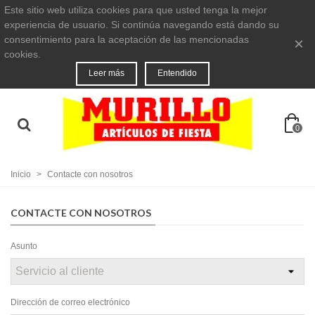
Este sitio web utiliza cookies para que usted tenga la mejor
experiencia de usuario. Si continúa navegando está dando su
consentimiento para la aceptación de las mencionadas
×
cookies.
Leer más
Entendido
0
Inicio
>
Contacte con nosotros
CONTACTE CON NOSOTROS
Asunto
Dirección de correo electrónico