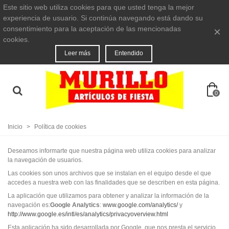
Este sitio web utiliza cookies para que usted tenga la mejor
experiencia de usuario. Si continúa navegando está dando su
consentimiento para la aceptación de las mencionadas
×
cookies.
Leer más
Entendido
0
Inicio
>
Política de cookies
Deseamos informarte que nuestra página web utiliza cookies para analizar
la navegación de usuarios.
Las cookies son unos archivos que se instalan en el equipo desde el que
accedes a nuestra web con las finalidades que se describen en esta página.
La aplicación que utilizamos para obtener y analizar la información de la
navegación es:
Google Analytics
:
www.google.com/analytics/
y
http://www.google.es/intl/es/analytics/privacyoverview.html
Esta aplicación ha sido desarrollada por Google, que nos presta el servicio