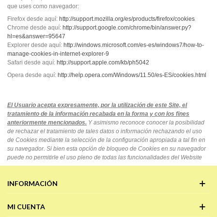
que uses como navegador:
Firefox desde aquí:
http://support.mozilla.org/es/products/firefox/cookies
Chrome desde aquí:
http://support.google.com/chrome/bin/answer.py?
hl=es&answer=95647
Explorer desde aquí:
http://windows.microsoft.com/es-es/windows7/how-to-
manage-cookies-in-internet-explorer-9
Safari desde aquí:
http://support.apple.com/kb/ph5042
Opera desde aquí:
http://help.opera.com/Windows/11.50/es-ES/cookies.html
El Usuario acepta expresamente, por la utilización de este Site, el
tratamiento de la información recabada en la forma y con los fines
anteriormente mencionados.
Y asimismo reconoce conocer la posibilidad
de rechazar el tratamiento de tales datos o información rechazando el uso
de Cookies mediante la selección de la configuración apropiada a tal fin en
su navegador. Si bien esta opción de bloqueo de Cookies en su navegador
puede no permitirle el uso pleno de todas las funcionalidades del Website
INFORMACIÓN
MI CUENTA