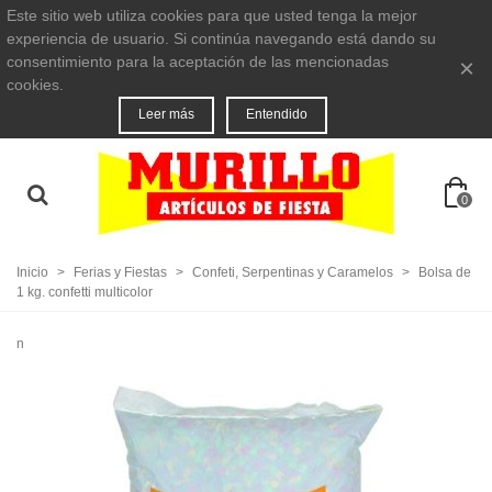
Este sitio web utiliza cookies para que usted tenga la mejor
experiencia de usuario. Si continúa navegando está dando su
consentimiento para la aceptación de las mencionadas
×
cookies.
Leer más
Entendido
0
Inicio
>
Ferias y Fiestas
>
Confeti, Serpentinas y Caramelos
>
Bolsa de
1 kg. confetti multicolor
n