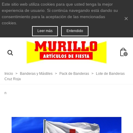
Este sitio web utiliza cookies para que usted tenga la mejor
experiencia de usuario. Si continúa navegando está dando su
consentimiento para la aceptación de las mencionadas
×
cookies.
Leer más
Entendido
0
Inicio
>
Banderas y Mástiles
>
Pack de Banderas
>
Lote de Banderas
Cruz Roja
n