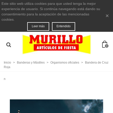
Este sitio web utiliza cookies para que usted tenga la mejor
experiencia de usuario. Si continúa navegando está dando su
consentimiento para la aceptación de las mencionadas
×
cookies.
Leer más
Entendido
0
Inicio
>
Banderas y Mástiles
>
Organismos oficiales
>
Bandera de Cruz
Roja
n