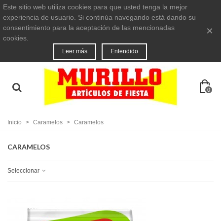
Este sitio web utiliza cookies para que usted tenga la mejor
experiencia de usuario. Si continúa navegando está dando su
consentimiento para la aceptación de las mencionadas
×
cookies.
Leer más
Entendido
0
Inicio
>
Caramelos
>
Caramelos
CARAMELOS
Seleccionar