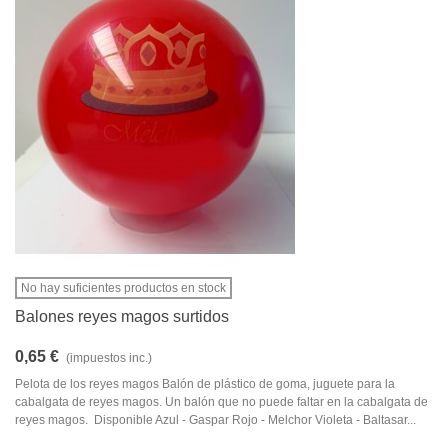
No hay suficientes productos en stock
Balones reyes magos surtidos
0,65 €
(impuestos inc.)
Pelota de los reyes magos Balón de plástico de goma, juguete para la
cabalgata de reyes magos. Un balón que no puede faltar en la cabalgata de
reyes magos. Disponible Azul - Gaspar Rojo - Melchor Violeta - Baltasar...