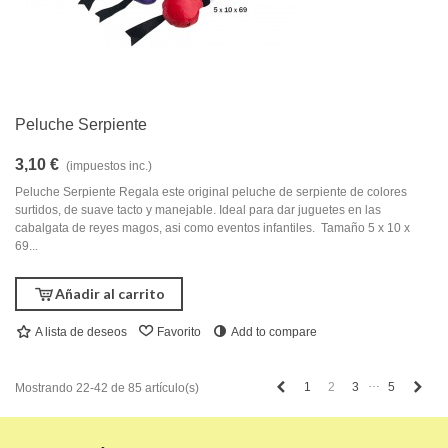
Peluche Serpiente
3,10 €
(impuestos inc.)
Peluche Serpiente Regala este original peluche de serpiente de colores
surtidos, de suave tacto y manejable. Ideal para dar juguetes en las
cabalgata de reyes magos, asi como eventos infantiles. Tamaño 5 x 10 x
69...
Añadir al carrito
A lista de deseos
Favorito
Add to compare
…
Anterior
Sigu
1
2
3
5
Mostrando 22-42 de 85 artículo(s)