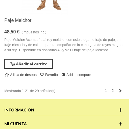
Paje Melchor
48,50 €
(impuestos inc.)
Paje Melchor Acompaña al rey melchor con este elegante traje de paje, un
traje cómodo y de calidad para acompañar en la cabalgata de reyes magos
a su rey. Disponible en dos tallas 48 y 52 El traje del paje Melchor...
Añadir al carrito
A lista de deseos
Favorito
Add to compare
Sigu
1
2
Mostrando 1-21 de 29 artículo(s)
INFORMACIÓN
MI CUENTA