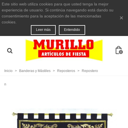
Este sitio web utiliza cookies para que usted tenga la mejor
experiencia de usuario. Si continúa navegando está dando su
consentimiento para la aceptación de las mencionadas
×
cookies.
Leer más
Entendido
0
Inicio
>
Banderas y Mástiles
>
Reposteros
>
Repostero
n