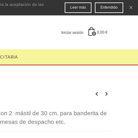
ra la aceptación de las
×
Leer más
Entendido
0,00 €
Iniciar sesión
0
ICITARIA
on 2 mástil de 30 cm. para banderita de
 mesas de despacho etc.