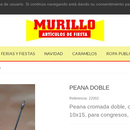
ncia de usuario. Si continúa navegando está dando su consentimiento pa
FERIAS Y FIESTAS
NAVIDAD
CARAMELOS
ROPA PUBL
e
PEANA DOBLE
Referencia:
22002
Peana cromada doble, c
10x15, para congresos,