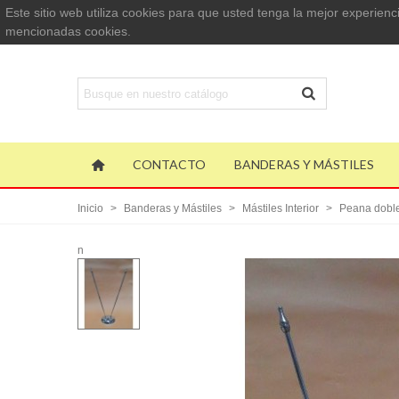
Este sitio web utiliza cookies para que usted tenga la mejor experie
mencionadas cookies.
CONTACTO
BANDERAS Y MÁSTILES
Inicio
>
Banderas y Mástiles
>
Mástiles Interior
>
Peana dobl
n