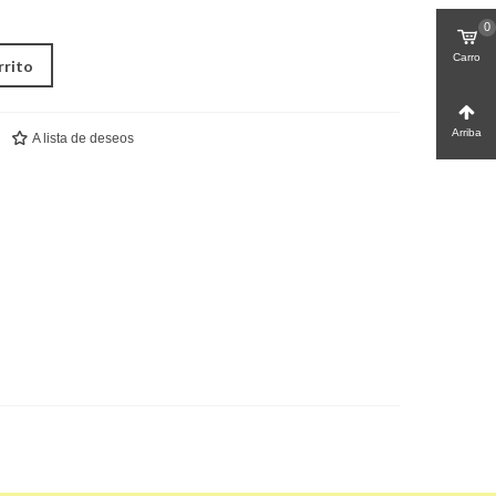
0
Carro
rrito
Arriba
A lista de deseos