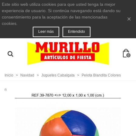
Este sitio web utiliza cookies para que usted tenga la mejor
experiencia de usuario. Si continúa navegando está dando su
consentimiento para la aceptación de las mencionadas
×
cookies.
Leer más
Entendido
0
Inicio
>
Navidad
>
Juguetes Cabalgata
>
Pelota Blandita Colores
n