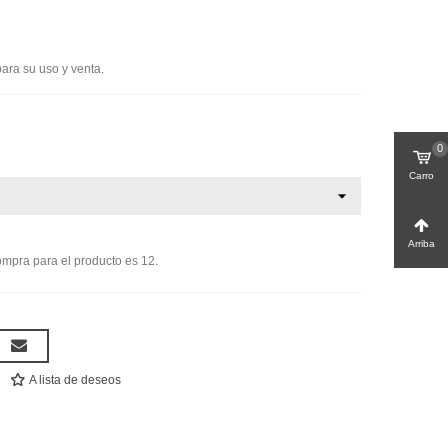
ara su uso y venta.
0
Carro
Arriba
mpra para el producto es 12.
A lista de deseos