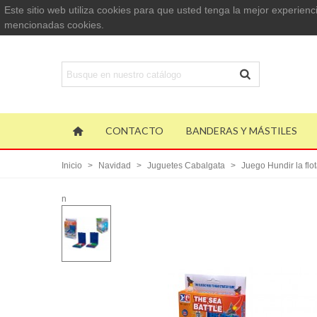
Este sitio web utiliza cookies para que usted tenga la mejor experie
mencionadas cookies.
CONTACTO
BANDERAS Y MÁSTILES
Inicio
>
Navidad
>
Juguetes Cabalgata
>
Juego Hundir la flo
n