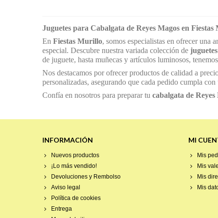
Juguetes para Cabalgata de Reyes Magos en Fiestas M
En
Fiestas Murillo
, somos especialistas en ofrecer una 
especial. Descubre nuestra variada colección de
juguete
de juguete, hasta muñecas y artículos luminosos, tenemos 
Nos destacamos por ofrecer productos de calidad a preci
personalizadas, asegurando que cada pedido cumpla con t
Confía en nosotros para preparar tu
cabalgata de Reyes
INFORMACIÓN
MI CUEN
Nuevos productos
Mis ped
¡Lo más vendido!
Mis val
Devoluciones y Rembolso
Mis dir
Aviso legal
Mis dat
Política de cookies
Entrega