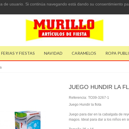
ncia de usuario. Si continúa navegando está dando su consentimiento pa
FERIAS Y FIESTAS
NAVIDAD
CARAMELOS
ROPA PUBL
ta
JUEGO HUNDIR LA F
Referencia:
TO39-3267-1
Juego Hundir la flota
Juego para dar en la cabalgata de rey
magos. Ideal para dar a los niños en s