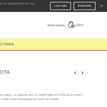
ra la aceptación de las
×
Leer más
Entendido
0,00 €
Iniciar sesión
0
ICITARIA
LOTA
es magos, un juguete que no puede faltar en el día de los reyes
u visita a Sus majestades los reyes de oriente.