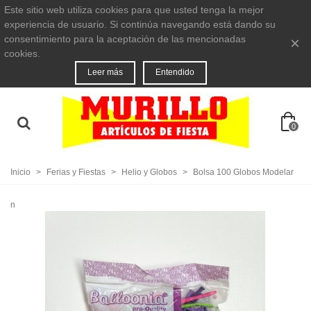
Este sitio web utiliza cookies para que usted tenga la mejor
experiencia de usuario. Si continúa navegando está dando su
consentimiento para la aceptación de las mencionadas
×
cookies.
Leer más
Entendido
0
Inicio
>
Ferias y Fiestas
>
Helio y Globos
>
Bolsa 100 Globos Modelar
n