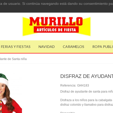
ncia de usuario. Si continúa navegando está dando su consentimiento pa
FERIAS Y FIESTAS
NAVIDAD
CARAMELOS
ROPA PUBL
dante de Santa niña
DISFRAZ DE AYUDANT
Referencia:
GI44183
Disfraz de ayudante de santa para niñ
Disfraza a los niños para la cabalgata
disfraz colorido y llamativo para disfr