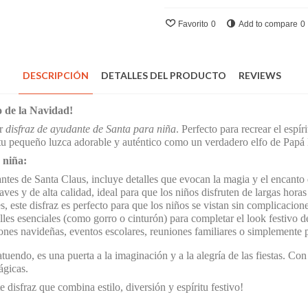
Favorito
0
Add to compare
0
DESCRIPCIÓN
DETALLES DEL PRODUCTO
REVIEWS
 de la Navidad!
or
disfraz de ayudante de Santa para niña
. Perfecto para recrear el espír
e tu pequeño luzca adorable y auténtico como un verdadero elfo de Papá
 niña:
antes de Santa Claus, incluye detalles que evocan la magia y el encanto
ves y de alta calidad, ideal para que los niños disfruten de largas hora
, este disfraz es perfecto para que los niños se vistan sin complicacione
lles esenciales (como gorro o cinturón) para completar el look festivo 
ones navideñas, eventos escolares, reuniones familiares o simplemente 
endo, es una puerta a la imaginación y a la alegría de las fiestas. Co
ágicas.
disfraz que combina estilo, diversión y espíritu festivo!