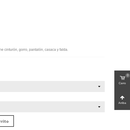
ne cinturón, gorro, pantalón, casaca y falda.
0
Carro
Arriba
rrito