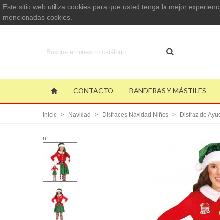
Este sitio web utiliza cookies para que usted tenga la mejor experie
mencionadas cookies.
CONTACTO
BANDERAS Y MÁSTILES
Inicio
>
Navidad
>
Disfraces Navidad Niños
>
Disfraz de Ayu
n