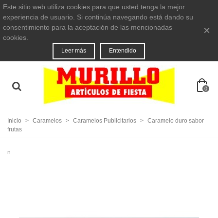
Este sitio web utiliza cookies para que usted tenga la mejor
experiencia de usuario. Si continúa navegando está dando su
consentimiento para la aceptación de las mencionadas
×
cookies.
Leer más
Entendido
0
Inicio
>
Caramelos
>
Caramelos Publicitarios
>
Caramelo duro sabor
frutas
n