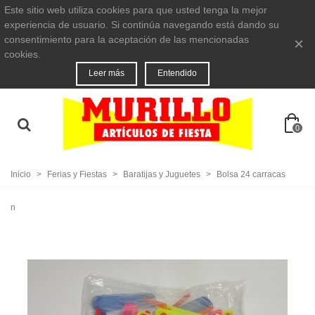
Este sitio web utiliza cookies para que usted tenga la mejor
experiencia de usuario. Si continúa navegando está dando su
consentimiento para la aceptación de las mencionadas
×
cookies.
Leer más
Entendido
0
Inicio
>
Ferias y Fiestas
>
Baratijas y Juguetes
>
Bolsa 24 carracas
n