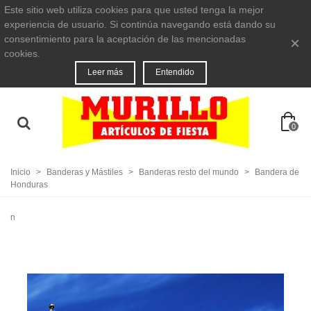
Este sitio web utiliza cookies para que usted tenga la mejor
experiencia de usuario. Si continúa navegando está dando su
consentimiento para la aceptación de las mencionadas
×
cookies.
Leer más
Entendido
0
Inicio
>
Banderas y Mástiles
>
Banderas resto del mundo
>
Bandera de
Honduras
n