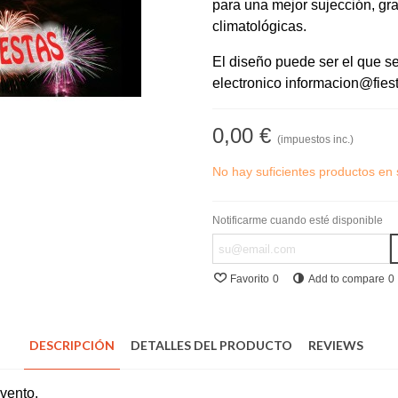
para una mejor sujección, gra
climatológicas.
El diseño puede ser el que s
electronico informacion@fies
0,00 €
(impuestos inc.)
No hay suficientes productos en 
Notificarme cuando esté disponible
Favorito
0
Add to compare
0
DESCRIPCIÓN
DETALLES DEL PRODUCTO
REVIEWS
evento.