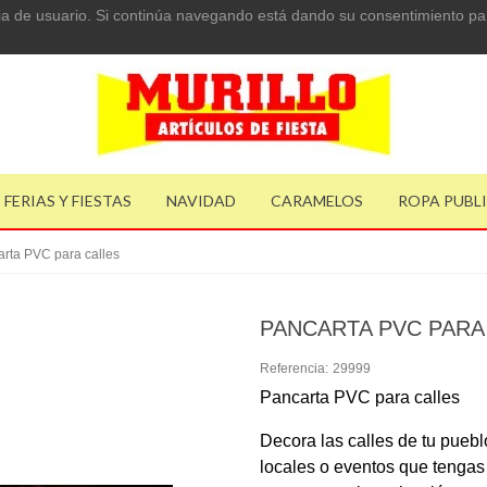
ncia de usuario. Si continúa navegando está dando su consentimiento pa
FERIAS Y FIESTAS
NAVIDAD
CARAMELOS
ROPA PUBL
rta PVC para calles
PANCARTA PVC PARA
Referencia:
29999
Pancarta PVC para calles
Decora las calles de tu puebl
locales o eventos que tengas