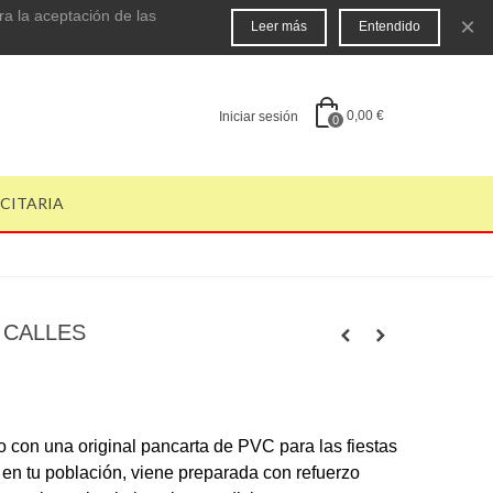
ra la aceptación de las
×
Leer más
Entendido
0,00 €
Iniciar sesión
0
ICITARIA
 CALLES
o con una original pancarta de PVC para las fiestas
 en tu población, viene preparada con refuerzo