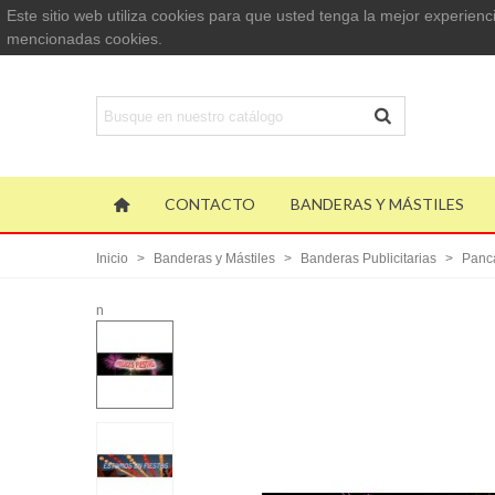
Este sitio web utiliza cookies para que usted tenga la mejor experie
mencionadas cookies.
CONTACTO
BANDERAS Y MÁSTILES
Inicio
>
Banderas y Mástiles
>
Banderas Publicitarias
>
Panca
n