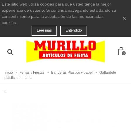
Este sitio web utiliza cookies para que usted tenga la mejor
experiencia de usuario. Si continúa navegando está dando su
consentimiento para la aceptación de las mencionadas
×
cookies.
Leer más
Entendido
0
Inicio
>
Ferias y Fiestas
>
Banderas Plastico y papel
>
Gallardete
plástico alemania
n