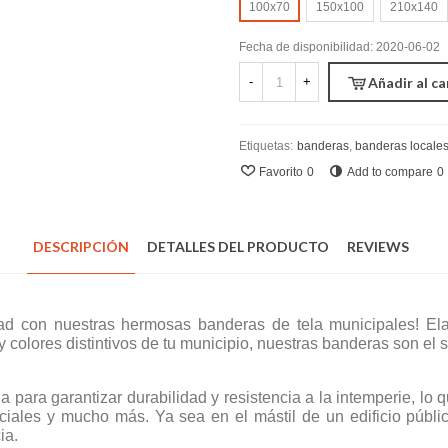
100x70
150x100
210x140
Fecha de disponibilidad:
2020-06-02
-
+
Añadir al ca
Etiquetas:
banderas
,
banderas locale
Favorito
0
Add to compare
0
DESCRIPCIÓN
DETALLES DEL PRODUCTO
REVIEWS
dad con nuestras hermosas banderas de tela municipales! El
y colores distintivos de tu municipio, nuestras banderas son el 
ara garantizar durabilidad y resistencia a la intemperie, lo qu
ficiales y mucho más. Ya sea en el mástil de un edificio públic
ia.