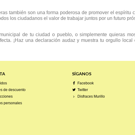
as también son una forma poderosa de promover el espíritu cí
os los ciudadanos el valor de trabajar juntos por un futuro pró
unicipal de tu ciudad o pueblo, o simplemente quieras mos
fecta. ¡Haz una declaración audaz y muestra tu orgullo loca
TA
SÍGANOS
idos
Facebook
es de descuento
Twitter
ecciones
Disfraces Murillo
os personales