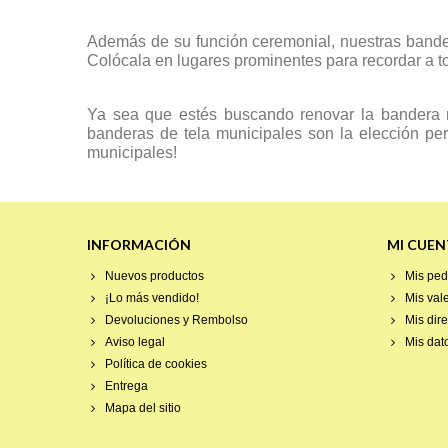
Además de su función ceremonial, nuestras bander
Colócala en lugares prominentes para recordar a tod
Ya sea que estés buscando renovar la bandera m
banderas de tela municipales son la elección per
municipales!
INFORMACIÓN
MI CUEN
Nuevos productos
Mis ped
¡Lo más vendido!
Mis val
Devoluciones y Rembolso
Mis dir
Aviso legal
Mis dat
Política de cookies
Entrega
Mapa del sitio