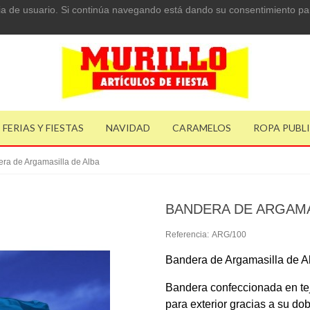
ncia de usuario. Si continúa navegando está dando su consentimiento pa
FERIAS Y FIESTAS
NAVIDAD
CARAMELOS
ROPA PUBL
ra de Argamasilla de Alba
BANDERA DE ARGAMA
Referencia:
ARG/100
Bandera de Argamasilla de A
Bandera confeccionada en tej
para exterior gracias a su do