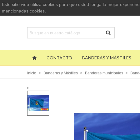
Este sitio web utiliza cookies para que usted tenga la mejor experie
mencionadas cookies.
CONTACTO
BANDERAS Y MÁSTILES
Inicio
>
Banderas y Mástiles
>
Banderas municipales
>
Bande
n