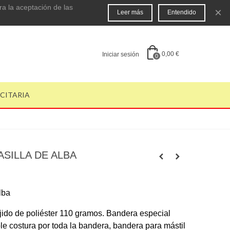
ra la aceptación de las
×
Leer más
Entendido
0,00 €
Iniciar sesión
0
ICITARIA
SILLA DE ALBA
lba
ido de poliéster 110 gramos. Bandera especial
ble costura por toda la bandera, bandera para mástil