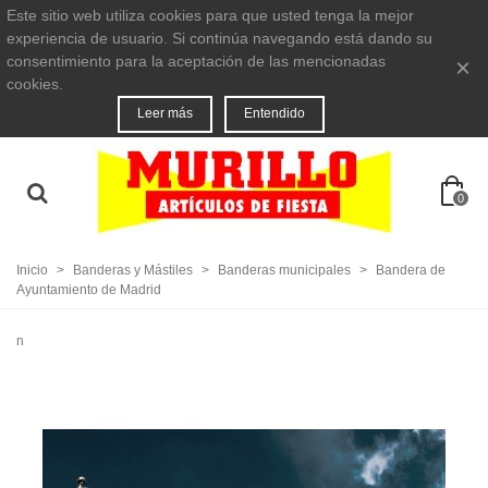
Este sitio web utiliza cookies para que usted tenga la mejor
experiencia de usuario. Si continúa navegando está dando su
consentimiento para la aceptación de las mencionadas
×
cookies.
Leer más
Entendido
0
Inicio
>
Banderas y Mástiles
>
Banderas municipales
>
Bandera de
Ayuntamiento de Madrid
n