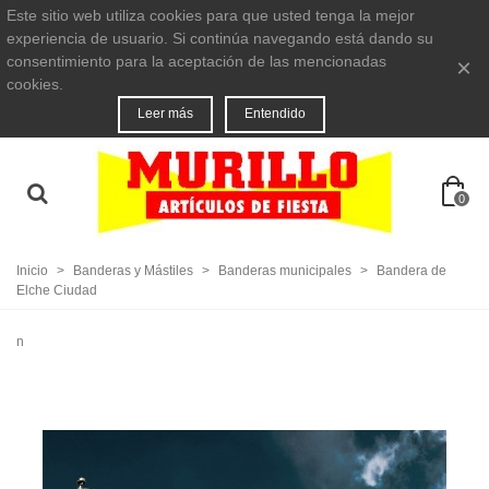
Este sitio web utiliza cookies para que usted tenga la mejor
experiencia de usuario. Si continúa navegando está dando su
consentimiento para la aceptación de las mencionadas
×
cookies.
Leer más
Entendido
0
Inicio
>
Banderas y Mástiles
>
Banderas municipales
>
Bandera de
Elche Ciudad
n