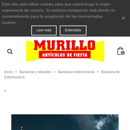
Este sitio web utiliza cookies para que usted tenga la mejor
experiencia de usuario. Si continúa navegando está dando su
consentimiento para la aceptación de las mencionadas
×
cookies.
Leer más
Entendido
0
Inicio
>
Banderas y Mástiles
>
Banderas Autonómicas
>
Bandera de
Extremadura
n