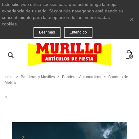
Este sitio web utiliza cookies para que usted tenga la mejor
experiencia de usuario. Si continúa navegando está dando su
consentimiento para la aceptación de las mencionadas
×
cookies.
Leer más
Entendido
0
Inicio
>
Banderas y Mástiles
>
Banderas Autonómicas
>
Bandera de
Melilla
n