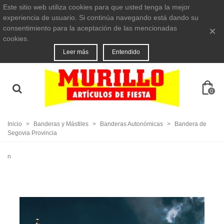
Este sitio web utiliza cookies para que usted tenga la mejor
experiencia de usuario. Si continúa navegando está dando su
consentimiento para la aceptación de las mencionadas
×
cookies.
Leer más
Entendido
0
Inicio
>
Banderas y Mástiles
>
Banderas Autonómicas
>
Bandera de
Segovia Provincia
n